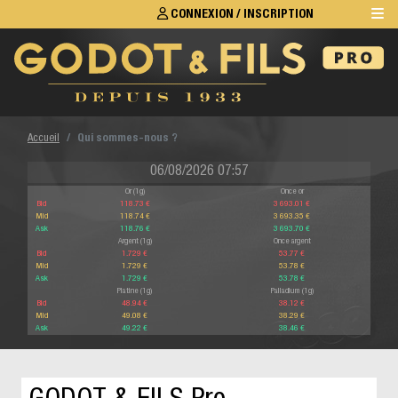
CONNEXION / INSCRIPTION
Accueil
Qui sommes-nous ?
06/08/2026 07:57
Or (1g)
Once or
Bid
118.73 €
3 693.01 €
Mid
118.74 €
3 693.35 €
Ask
118.76 €
3 693.70 €
Argent (1g)
Once argent
Bid
1.729 €
53.77 €
Mid
1.729 €
53.78 €
Ask
1.729 €
53.78 €
Platine (1g)
Palladium (1g)
Bid
48.94 €
38.12 €
Mid
49.08 €
38.29 €
Ask
49.22 €
38.46 €