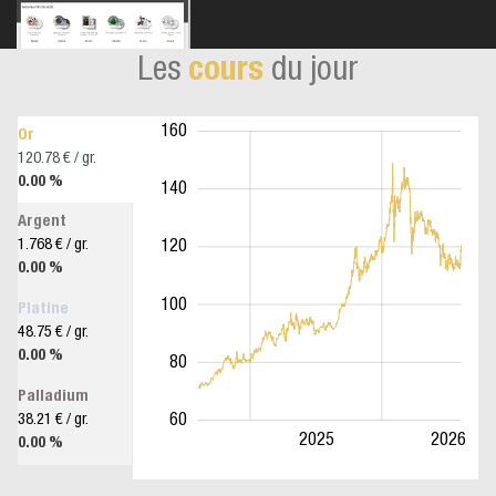
Les
cours
du jour
180
20
40
160
Or
120.78 € / gr.
0.00 %
140
Argent
1.768 € / gr.
120
0.00 %
100
100
Platine
48.75 € / gr.
0.00 %
80
Palladium
60
38.21 € / gr.
2024
2027
L
2025
2026
0.00 %