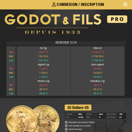
CONNEXION / INSCRIPTION
08/08/2026 13:54
Or (1g)
Once or
Bid
120.77 €
3 756.21 €
Mid
120.78 €
3 756.59 €
Ask
120.79 €
3 756.99 €
Argent (1g)
Once argent
Bid
1.768 €
54.98 €
Mid
1.768 €
54.99 €
Ask
1.768 €
54.99 €
Platine (1g)
Palladium (1g)
Bid
48.57 €
38.01 €
Mid
48.75 €
38.21 €
Ask
48.93 €
38.41 €