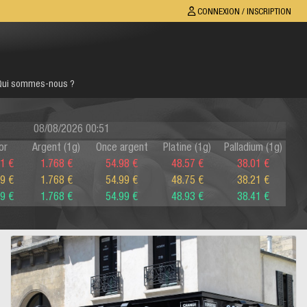
CONNEXION / INSCRIPTION
Qui sommes-nous ?
08/08/2026 00:51
or
Argent (1g)
Once argent
Platine (1g)
Palladium (1g)
1 €
1.768 €
54.98 €
48.57 €
38.01 €
9 €
1.768 €
54.99 €
48.75 €
38.21 €
9 €
1.768 €
54.99 €
48.93 €
38.41 €