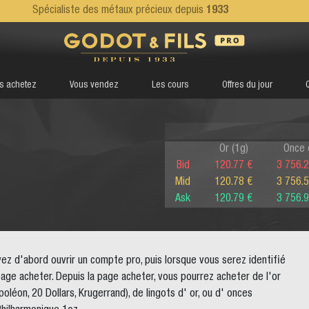
Spécialiste des métaux précieux depuis
1933
s achetez
Vous vendez
Les cours
Offres du jour
Or (1g)
Once 
Bid
120.77 €
3 756.2
Mid
120.78 €
3 756.5
Ask
120.79 €
3 756.9
vez d'abord ouvrir un compte pro, puis lorsque vous serez identifié
 page acheter. Depuis la page acheter, vous pourrez acheter de l'or
léon, 20 Dollars, Krugerrand), de lingots d' or, ou d' onces